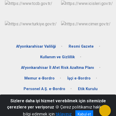
Afyonkarahisar Valiliği
Resmi Gazete
Kullanım ve Gizlillik
Afyonkarahisar İl Afet Risk Azaltma Planı
Memur e-Bordro
İşçi e-Bordro
Personel A.Ş. e-Bordro
Etik Kurulu
Sizlere daha iyi hizmet verebilmek için sitemizde
Dörtyol Mah. Kudüs Bulvarı No:1 İl Özel İdaresi AFYONKARAHİSAR
çerezlere yer veriyoruz
🍪 Çerez politikamız hakkında
0272 213 79 11
bilgi edinmek için
tıklayınız
Kabul et