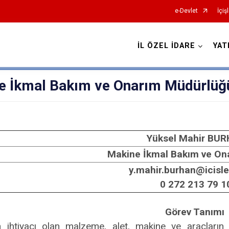
e-Devlet
İçiş
İL ÖZEL İDARE
YAT
e İkmal Bakım ve Onarım Müdürlüğ
Yüksel Mahir BU
Makine İkmal Bakım ve On
y.mahir.burhan@icisler
0 272 213 79 1
Görev Tanımı
n ihtiyacı olan malzeme, alet, makine ve araçların 