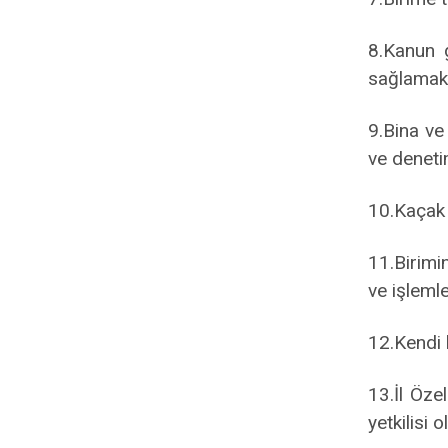
8.Kanun g
sağlamak
9.Bina ve 
ve deneti
10.Kaçak 
11.Birimi
ve işleml
12.Kendi b
13.İl Öze
yetkilisi