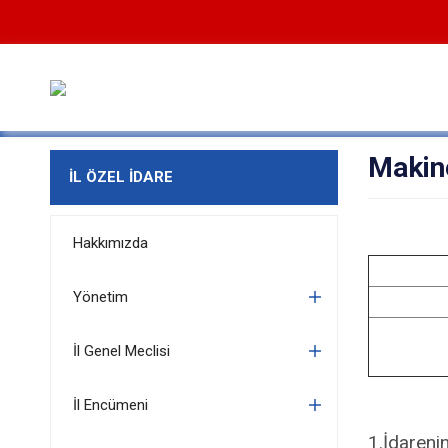
Makin
İL ÖZEL İDARE
Hakkımızda
Yönetim
İl Genel Meclisi
İl Encümeni
1.İdareni