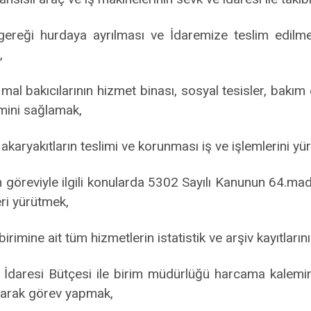
ereği hurdaya ayrılması ve İdaremize teslim edilmes
,
mal bakıcılarının hizmet binası, sosyal tesisler, bakım e
mini sağlamak,
akaryakıtların teslimi ve korunması iş ve işlemlerini yü
n göreviyle ilgili konularda 5302 Sayılı Kanunun 64.m
eri yürütmek,
irimine ait tüm hizmetlerin istatistik ve arşiv kayıtların
l İdaresi Bütçesi ile birim müdürlüğü harcama kalem
 olarak görev yapmak,