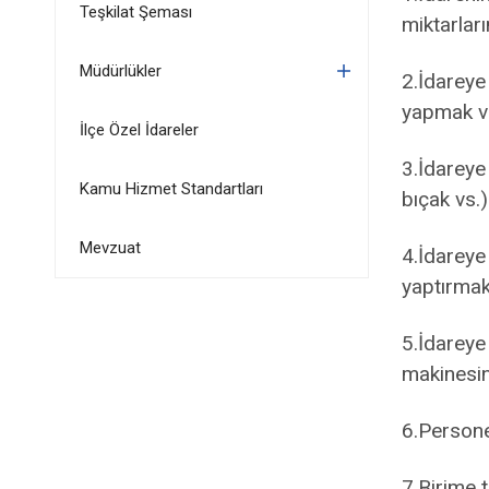
Teşkilat Şeması
miktarları
Müdürlükler
2.İdareye
yapmak v
İlçe Özel İdareler
3.İdareye 
Kamu Hizmet Standartları
bıçak vs.
Mevzuat
4.İdareye
yaptırmak
5.İdarey
makinesini
6.Persone
7.Birime t