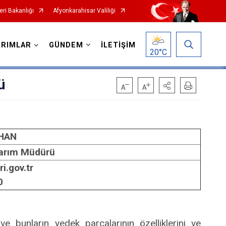
leri Bakanlığı
Afyonkarahisar Valiliği
IRIMLAR
GÜNDEM
İLETİŞİM
20
°C
ü
RHAN
arım Müdürü
i.gov.tr
0
ve bunların yedek parçalarının özelliklerini ve