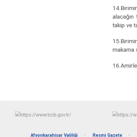
14.Birimi
alacağın 
takip ve 
15.Birimin
makama su
16.Amirle
Afyonkarahisar Valiliği
Resmi Gazete