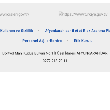
Kullanım ve Gizlillik
Afyonkarahisar İl Afet Risk Azaltma Pl
Personel A.Ş. e-Bordro
Etik Kurulu
Dörtyol Mah. Kudüs Bulvarı No:1 İl Özel İdaresi AFYONKARAHİSAR
0272 213 79 11