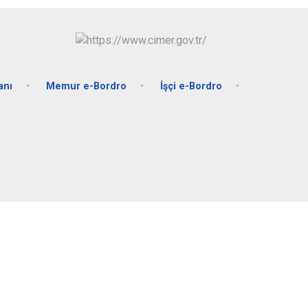
anı
Memur e-Bordro
İşçi e-Bordro