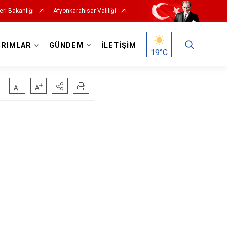
leri Bakanlığı
Afyonkarahisar Valiliği
IRIMLAR
GÜNDEM
İLETİŞİM
19
°C