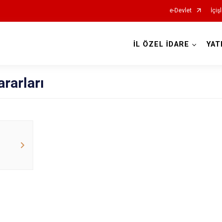
e-Devlet
İçiş
İL ÖZEL İDARE
YAT
rarları