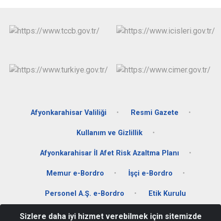
Afyonkarahisar Valiliği
Resmi Gazete
Kullanım ve Gizlillik
Afyonkarahisar İl Afet Risk Azaltma Planı
Memur e-Bordro
İşçi e-Bordro
Personel A.Ş. e-Bordro
Etik Kurulu
Sizlere daha iyi hizmet verebilmek için sitemizde
Dörtyol Mah. Kudüs Bulvarı No:1 İl Özel İdaresi AFYONKARAHİSAR