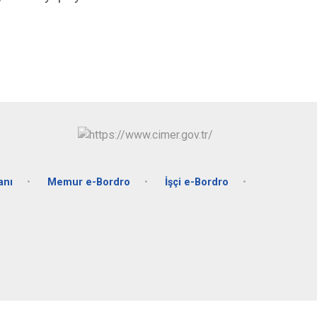
anı
Memur e-Bordro
İşçi e-Bordro