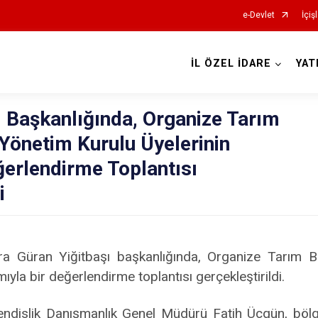
e-Devlet
İçiş
İL ÖZEL İDARE
YAT
 Başkanlığında, Organize Tarım
Yönetim Kurulu Üyelerinin
ğerlendirme Toplantısı
i
ra Güran Yiğitbaşı başkanlığında, Organize Tarım 
mıyla bir değerlendirme toplantısı gerçekleştirildi.
dislik Danışmanlık Genel Müdürü Fatih Üçgün, bölgen