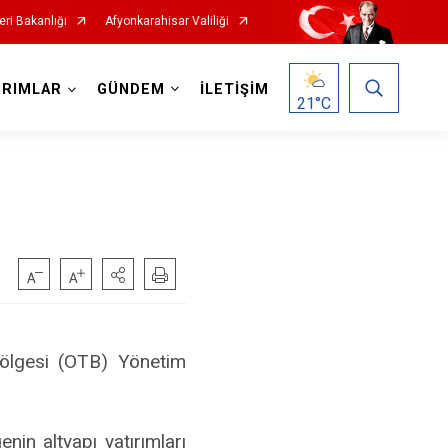
leri Bakanlığı
Afyonkarahisar Valiliği
IRIMLAR
GÜNDEM
İLETİŞİM
21
°C
Bölgesi (OTB) Yönetim
in altyapı yatırımları